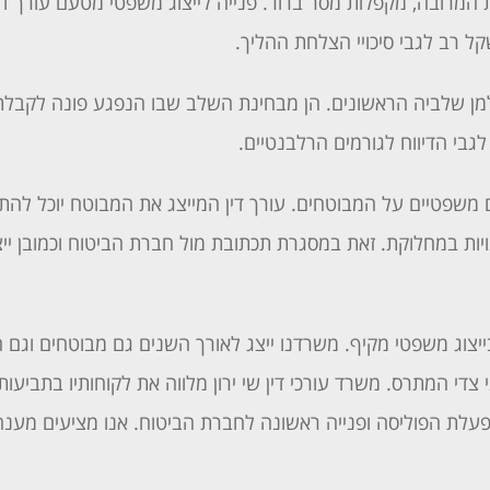
המרובה, מקפלות מסר ברור. פנייה לייצוג משפטי מטעם עורך די
 רב לגבי סיכויי הצלחת ההליך.
למן שלביה הראשונים. הן מבחינת השלב שבו הנפגע פונה לקבלת
לגבי הדיווח לגורמים הרלבנטיים.
 משפטיים על המבוטחים. עורך דין המייצג את המבוטח יוכל להת
ת במחלוקת. זאת במסגרת תכתובת מול חברת הביטוח וכמובן ייצ
ר בייצוג משפטי מקיף. משרדנו ייצג לאורך השנים גם מבוטחים וגם 
 צדי המתרס. משרד עורכי דין שי ירון מלווה את לקוחותיו בתביעות
פעלת הפוליסה ופנייה ראשונה לחברת הביטוח. אנו מציעים מענה