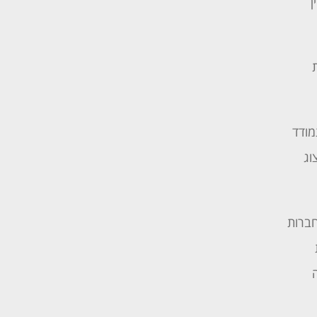
ן
מודד
וג
חברות