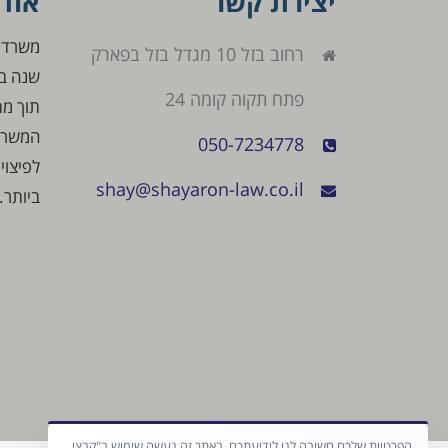
יצירת קשר
אוד
רחוב בזל 10 מגדל בזל בפארק
שנה בי
פתח תקוה קומה 24
תוך מת
המשרד
050-7234778
לפיצוי
shay@shayaron-law.co.il
ביותר.
הפרטיות שלכם חשובה לנו לידיעתכם, באתר זה נעשה שימוש ב"קבצי