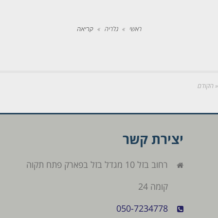
ראשי
»
גלריה
»
קריאה
« הקודם
יצירת קשר
רחוב בזל 10 מגדל בזל בפארק פתח תקוה
קומה 24
050-7234778