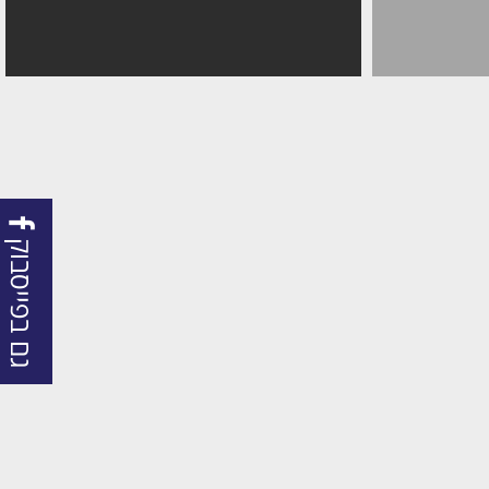
גם בפייסבוק